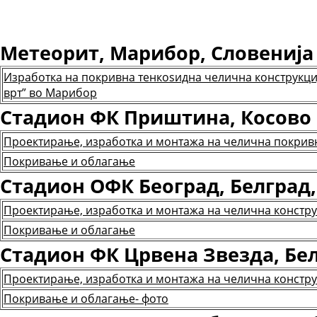
Метеорит, Марибор, Словенија 
Изработка на покривна тенкоѕидна челична конструкциј
врт” во Марибор
Стадион ФК Приштина, Косово 
Проектирање, изработка и монтажа на челична покрив
Покривање и облагање
Стадион ОФК Београд, Белград, 
Проектирање, изработка и монтажа на челична констру
Покривање и облагање
Стадион ФК Црвена Звезда, Белг
Проектирање, изработка и монтажа на челична констру
Покривање и облагање- фото